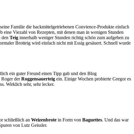
 seine Familie die backmittelgetriebenen Convience-Produkte einfach
eb eine Viezahl von Rezepten, mit denen man in wenigen Stunden
m den
Teig
innerhalb weniger Stunden richtig schön zum aufgehen zu
rmaler Brotteig wird einfach nicht mit Essig gesäuert. Schnell wurde
eßlich ein guter Freund einen Tipp gab und den Blog
e Roger der
Roggensauerteig
ein. Einige Wochen probierte Gregor es
s. Wirklich sehr, sehr lecker.
or schließlich an
Weizenbrote
in Form von
Baguettes
. Und das war
 Spuren von Lutz Geissler.