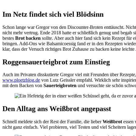
Im Netz findet sich viel Blödsinn
Schon lange war Gregor von den Discounter-Broten enttäuscht. Nicht n
nicht mehr vertrug. Ende 2018 hatte er schließlich genug und begab 
bestes
Brot backen
sollte. Aber auch hier fand sich kein Rezept für
bringen. Add-Ons wie Balsamicoessig fand er in den Rezepten wieder, 
klar, dass der Versuch richtiges Brot Zuhause zu backen keine leich
Roggensauerteigbrot zum Einstieg
Auch im Privaten disskutierte Gregor viel mit Freunden über Rezepte,
www.ploetzblog.de
von Lutz Geissler empfahl. Wirklich sehr inspir
mit dem Backen von
Sauerteigbroten
und versuchte sie schön schwe
Den Alltag ans Weißbrot angepasst
Schnell meldete sich der Rest der Familie, die lieber
Weißbrot
essen w
nicht ganz einfach. Viel probieren, viel Testen und viel Scheitern l