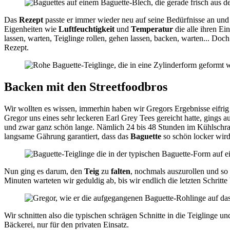
Das
Rezept
passte er immer wieder neu auf seine Bedürfnisse an u
Eigenheiten wie
Luftfeuchtigkeit
und
Temperatur
die alle ihren Ei
lassen, warten, Teiglinge rollen, gehen lassen, backen, warten... Do
Rezept.
Backen mit den Streetfoodbros
Wir wollten es wissen, immerhin haben wir Gregors Ergebnisse eifrig
Gregor uns eines sehr leckeren Earl Grey Tees gereicht hatte, gings a
und zwar ganz schön lange. Nämlich 24 bis 48 Stunden im Kühlschran
langsame Gährung garantiert, dass das
Baguette
so schön locker wird
Nun ging es darum, den
Teig
zu
falten
, nochmals auszurollen und so
Minuten warteten wir geduldig ab, bis wir endlich die letzten Schritt
Wir schnitten also die typischen schrägen Schnitte in die Teiglinge u
Bäckerei, nur für den privaten Einsatz.