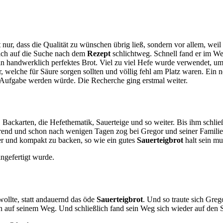
ur, dass die Qualität zu wünschen übrig ließ, sondern vor allem, weil
sich auf die Suche nach dem
Rezept
schlichtweg. Schnell fand er im W
 ein handwerklich perfektes Brot. Viel zu viel Hefe wurde verwendet, u
welche für Säure sorgen sollten und völlig fehl am Platz waren. Ein no
te Aufgabe werden würde. Die Recherche ging erstmal weiter.
 Backarten, die Hefethematik, Sauerteige und so weiter. Bis ihm schli
ierend und schon nach wenigen Tagen zog bei Gregor und seiner Famili
r und kompakt zu backen, so wie ein gutes
Sauerteigbrot
halt sein mus
ollte, statt andauernd das öde
Sauerteigbrot
. Und so traute sich Greg
agen auf seinem Weg. Und schließlich fand sein Weg sich wieder auf den