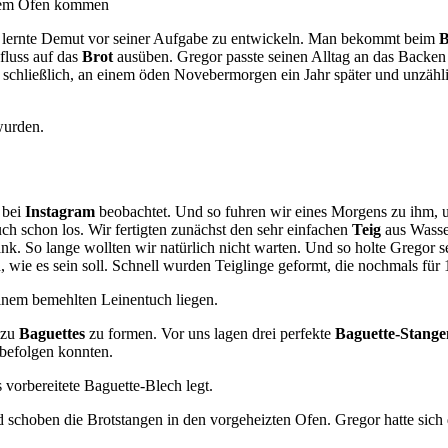
nd lernte Demut vor seiner Aufgabe zu entwickeln. Man bekommt beim
B
nfluss auf das
Brot
ausüben. Gregor passte seinen Alltag an das Backen 
ch schließlich, an einem öden Novebermorgen ein Jahr später und unzähl
 bei
Instagram
beobachtet. Und so fuhren wir eines Morgens zu ihm, u
uch schon los. Wir fertigten zunächst den sehr einfachen
Teig
aus Wasse
k. So lange wollten wir natürlich nicht warten. Und so holte Gregor s
, wie es sein soll. Schnell wurden Teiglinge geformt, die nochmals f
 zu
Baguettes
zu formen. Vor uns lagen drei perfekte
Baguette-Stange
e befolgen konnten.
nd schoben die Brotstangen in den vorgeheizten Ofen. Gregor hatte sich 