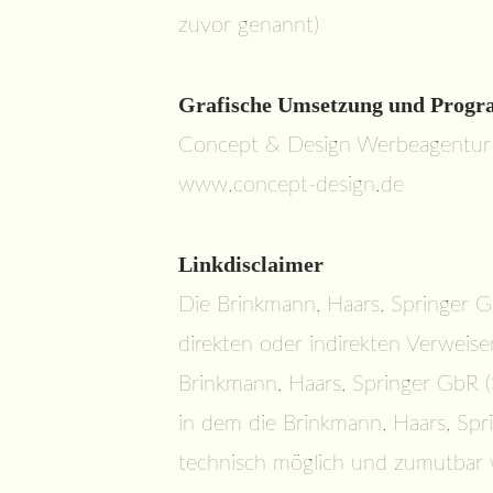
zuvor genannt)
Grafische Umsetzung und Prog
Concept & Design Werbeagentu
www.concept-design.de
Linkdisclaimer
Die Brinkmann, Haars, Springer Gb
direkten oder indirekten Verweise
Brinkmann, Haars, Springer GbR (St
in dem die Brinkmann, Haars, Spr
technisch möglich und zumutbar wä