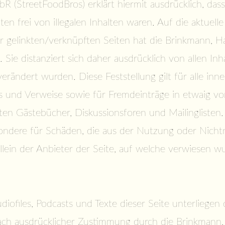
R (StreetFoodBros) erklärt hiermit ausdrücklich, da
en frei von illegalen Inhalten waren. Auf die aktuell
er gelinkten/verknüpften Seiten hat die Brinkmann, H
. Sie distanziert sich daher ausdrücklich von allen In
erändert wurden. Diese Feststellung gilt für alle inn
s und Verweise sowie für Fremdeinträge in etwaig vo
en Gästebücher, Diskussionsforen und Mailinglisten. F
sondere für Schäden, die aus der Nutzung oder Nich
llein der Anbieter der Seite, auf welche verwiesen w
udiofiles, Podcasts und Texte dieser Seite unterliege
h ausdrücklicher Zustimmung durch die Brinkmann,