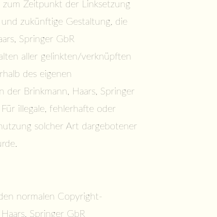
ss zum Zeitpunkt der Linksetzung
e und zukünftige Gestaltung, die
aars, Springer GbR
halten aller gelinkten/verknüpften
erhalb des eigenen
n der Brinkmann, Haars, Springer
ür illegale, fehlerhafte oder
tnutzung solcher Art dargebotener
urde.
n den normalen Copyright-
 Haars, Springer GbR