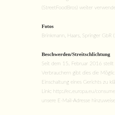
(StreetFoodBros) weiter verwend
Fotos
Brinkmann, Haars, Springer GbR (
Beschwerden/Streitschlichtung
Seit dem 15. Februar 2016 stellt 
Verbrauchern gibt dies die Möglic
Einschaltung eines Gerichts zu kl
Link:
http://ec.europa.eu/consume
unsere E-Mail-Adresse hinzuweisen