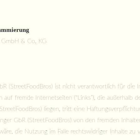
rammierung
r GmbH & Co. KG
R (StreetFoodBros) ist nicht verantwortlich für die In
n auf fremde Internetseiten (“Links”), die außerhalb
reetFoodBros) liegen, tritt eine Haftungsverpflichtun
inger GbR (StreetFoodBros) von den fremden Inhalten
re, die Nutzung im Falle rechtswidriger Inhalte zu 