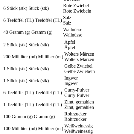
Rote Zwiebel
6
Stück (stk)
Stück (stk)
Rote Zwiebeln
Salz
6
Teelöffel (TL)
Teelöffel (TL)
Salz
Wallnüsse
40
Gramm (g)
Gramm (g)
Wallnüsse
Apfel
2
Stück (stk)
Stück (stk)
Äpfel
Wolters Märzen
200
Milliliter (ml)
Milliliter (ml)
Wolters Märzen
Gelbe Zwiebel
1
Stück (stk)
Stück (stk)
Gelbe Zwiebeln
Ingwer
1
Stück (stk)
Stück (stk)
Ingwer
Curry-Pulver
6
Teelöffel (TL)
Teelöffel (TL)
Curry-Pulver
Zimt, gemahlen
1
Teelöffel (TL)
Teelöffel (TL)
Zimt, gemahlen
Rohrzucker
100
Gramm (g)
Gramm (g)
Rohrzucker
Weißweinessig
100
Milliliter (ml)
Milliliter (ml)
Weißweinessig