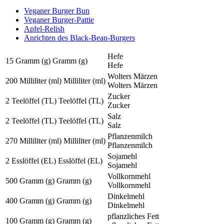
Veganer Burger Bun
Veganer Burger-Pattie
Apfel-Relish
Anrichten des Black-Bean-Burgers
Hefe
15
Gramm (g)
Gramm (g)
Hefe
Wolters Märzen
200
Milliliter (ml)
Milliliter (ml)
Wolters Märzen
Zucker
2
Teelöffel (TL)
Teelöffel (TL)
Zucker
Salz
2
Teelöffel (TL)
Teelöffel (TL)
Salz
Pflanzenmilch
270
Milliliter (ml)
Milliliter (ml)
Pflanzenmilch
Sojamehl
2
Esslöffel (EL)
Esslöffel (EL)
Sojamehl
Vollkornmehl
500
Gramm (g)
Gramm (g)
Vollkornmehl
Dinkelmehl
400
Gramm (g)
Gramm (g)
Dinkelmehl
pflanzliches Fett
100
Gramm (g)
Gramm (g)