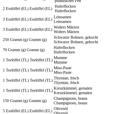
pflanzliches Fett
Haferflocken
2
Esslöffel (EL)
Esslöffel (EL)
Haferflocken
Leinsamen
3
Esslöffel (EL)
Esslöffel (EL)
Leinsamen
Wolters Märzen
3
Esslöffel (EL)
Esslöffel (EL)
Wolters Märzen
Schwarze Bohnen, gekocht
250
Gramm (g)
Gramm (g)
Schwarze Bohnen, gekocht
Haferflocken
70
Gramm (g)
Gramm (g)
Haferflocken
Mumme
1
Teelöffel (TL)
Teelöffel (TL)
Mumme
Miso-Paste
1
Teelöffel (TL)
Teelöffel (TL)
Miso-Paste
Thymian, frisch
1
Teelöffel (TL)
Teelöffel (TL)
Thymian, frisch
Kreuzkümmel, gemalen
1
Teelöffel (TL)
Teelöffel (TL)
Kreuzkümmel, gemalen
Champignons, braun
150
Gramm (g)
Gramm (g)
Champignons, braun
Olivenöl
5
Esslöffel (EL)
Esslöffel (EL)
Olivenöl