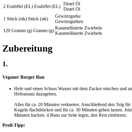
Distel Öl
2
Esslöffel (EL)
Esslöffel (EL)
Distel Öl
Gewürzgurke
1
Stück (stk)
Stück (stk)
Gewürzgurken
Karamellisierte Zwiebeln
120
Gramm (g)
Gramm (g)
Karamellisierte Zwiebeln
Zubereitung
1.
Veganer Burger Bun
Hefe und einen Schuss Wasser mit dem Zucker mischen und ang
Hefeansatz dazugeben.
Alles für ca. 20 Minuten verkneten. Anschließend den Teig fü
Kugeln flachdrücken und für ca. 30 Minuten gehen lassen. Jetzt
Minuten backen. 4 Buns zur Seite legen, den Rest einfrieren.
Profi-Tipp: